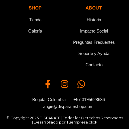
SHOP
ABOUT
Tienda
Historia
Galería
Impacto Social
Preguntas Frecuentes
Soporte y Ayuda
Contacto
F
I
W
a
n
h
c
s
a
e
t
t
Bogotá, Colombia
+57 3195628636
b
a
s
angie@disparateshop.com
o
g
a
© Copyright 2025 DISPARATE | Todos los Derechos Reservados
o
r
p
| Desarrollado por Tuempresa.click