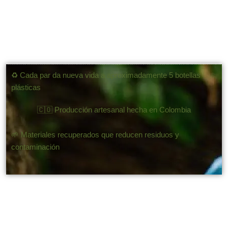
AHORA
♻️ Cada par da nueva vida a aproximadamente 5 botellas
plásticas
🇨🇴 Producción artesanal hecha en Colombia
🌱 Materiales recuperados que reducen residuos y
contaminación