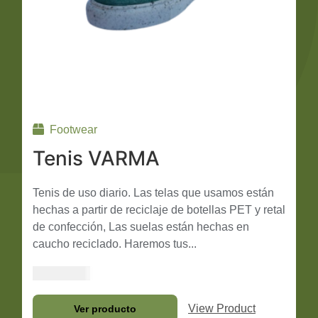
elegir
en
la
página
de
producto
Footwear
Tenis VARMA
Tenis de uso diario. Las telas que usamos están
hechas a partir de reciclaje de botellas PET y retal
de confección, Las suelas están hechas en
caucho reciclado. Haremos tus...
$
250,000
View Product
Seleccionar opciones